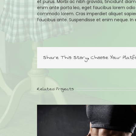
et purus. Morbi ac nibh gravida, tincidunt diam 
enim ante porta leo, eget faucibus lorem odi
commodo lorem. Cras imperdiet aliquet sapien
faucibus ante. Suspendisse et enim neque. In et
Share This Story, Choose Your Platf
Related Projects