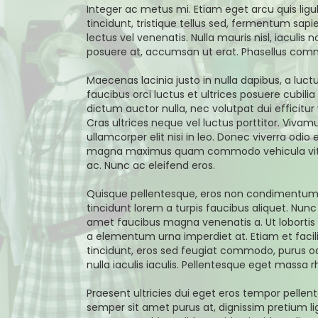
Integer ac metus mi. Etiam eget arcu quis lig
tincidunt, tristique tellus sed, fermentum sapie
lectus vel venenatis. Nulla mauris nisl, iacul
posuere at, accumsan ut erat. Phasellus com
Maecenas lacinia justo in nulla dapibus, a luct
faucibus orci luctus et ultrices posuere cubili
dictum auctor nulla, nec volutpat dui efficitur 
Cras ultrices neque vel luctus porttitor. Vivam
ullamcorper elit nisi in leo. Donec viverra odio
magna maximus quam commodo vehicula vitae 
ac. Nunc ac eleifend eros.
Quisque pellentesque, eros non condimentum au
tincidunt lorem a turpis faucibus aliquet. Nunc 
amet faucibus magna venenatis a. Ut lobortis nu
a elementum urna imperdiet at. Etiam et facilis
tincidunt, eros sed feugiat commodo, purus odi
nulla iaculis iaculis. Pellentesque eget massa 
Praesent ultricies dui eget eros tempor pelle
semper sit amet purus at, dignissim pretium ligu