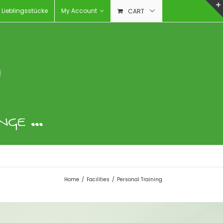
 Lieblingsstücke
My Account
CART
GE ...
Home
/
Facilities
/
Personal Training