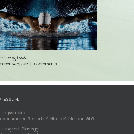
ssfit Ready
Sport Class
mber 24th, 2015
|
0 Comments
November 24th, 
PRESSUM:
eblingsstücke
haber: Andrea Reinartz & Nikola Kuhlmann GbR
üllungsort: Planegg