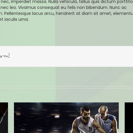
nec, imperdiet massa. Nulla vehicula, tellus quis dictum porttito
o nec leo. Vivamus consequat eu felis non bibendum. Nunc ac
. Pellentesque lacus arcu, hendrerit at diam sit amet, elemen
 iaculis urna.
orm!