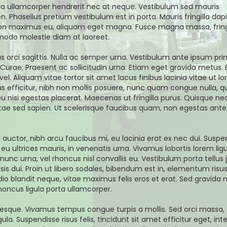
ula ullamcorper hendrerit nec at neque. Vestibulum sed mauris
n. Phasellus pretium vestibulum est in porta. Mauris fringilla dap
is non maximus eu, aliquam eget magna. Fusce magna massa, fringi
modo molestie diam at laoreet.
us orci sagittis. Nulla ac semper urna. Vestibulum ante ipsum prim
a Curae; Praesent ac sollicitudin urna. Etiam eget gravida metus.
vel. Aliquam vitae tortor sit amet lacus finibus lacinia vitae ut l
us efficitur, nibh non mollis posuere, nunc quam congue nulla, q
 eu nisi egestas placerat. Maecenas ut fringilla purus. Quisque ne
sed sapien. Ut scelerisque faucibus quam, non egestas ante 
ctor, nibh arcu faucibus mi, eu lacinia erat ex nec dui. Suspe
eu ultrices mauris, in venenatis urna. Vivamus lobortis lorem ligul
nc urna, vel rhoncus nisl convallis eu. Vestibulum porta tellus j
is dui. Proin ut libero sodales, bibendum est in, elementum risus
o blandit neque, vitae maximus felis eros et erat. Sed gravida 
rhoncus ligula porta ullamcorper.
ntesque. Vivamus tempus congue turpis a mollis. Sed orci massa,
la. Suspendisse risus felis, tincidunt sit amet efficitur eget, in