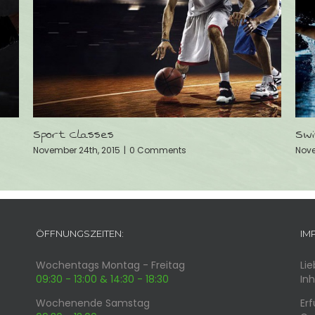
Performance Gym
Cro
November 24th, 2015
|
0 Comments
Nove
ÖFFNUNGSZEITEN:
IM
Wochentags Montag - Freitag
Li
09:30 - 13:00 & 14:30 - 18:30
In
Wochenende Samstag
Erf