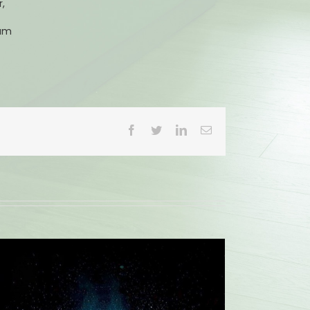
r,
tum