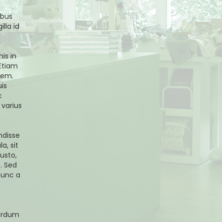
ibus
lla id
is in
 Etiam
orem.
uis
c
varius
ndisse
a, sit
usto,
. Sed
nunc a
terdum