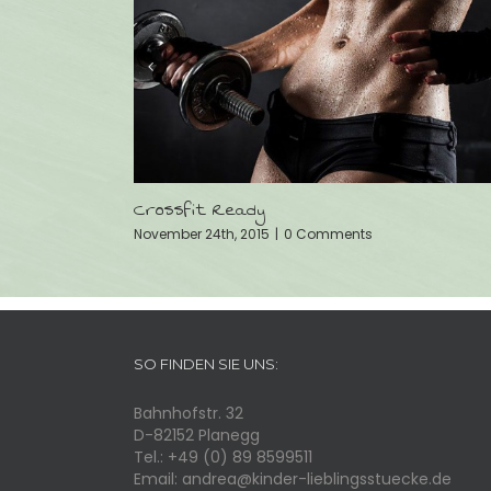
Strength & Conditioning
November 24th, 2015
|
0 Comments
SO FINDEN SIE UNS:
Bahnhofstr. 32
D-82152 Planegg
Tel.: +49 (0) 89 8599511
Email: andrea@kinder-lieblingsstuecke.de