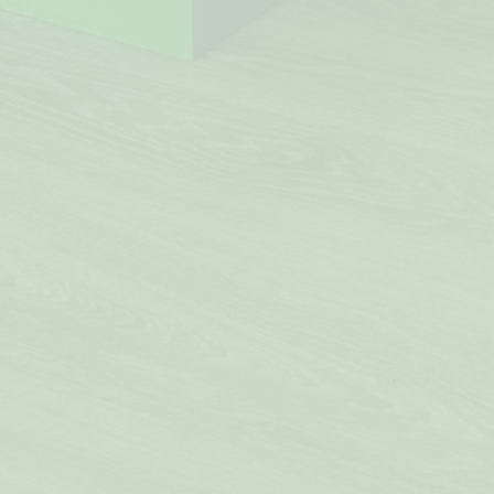
SO FINDEN SIE UNS:
Bahnhofstr. 32
D-82152 Planegg
Tel.: +49 (0) 89 8599511
Email: andrea@kinder-lieblingsstuecke.de
ÖFFNUNGSZEITEN:
Wochentags Montag - Freitag
09:30 - 13:00 & 14:30 - 18:30
Wochenende Samstag
09:30 - 13:00
IMPRESSUM: