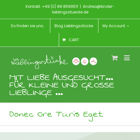
Kontakt: +49 (0) 89 8599511
|
Andrea@kinder-
lieblingsstuecke.de
So finden sie uns…
Blog Lieblingsstücke
My Account
CART
MIT LIEBE AUSGESUCHT...
FÜR KLEINE UND GROSSE
LIEBLINGE ...
Donec Ore Turis Eget