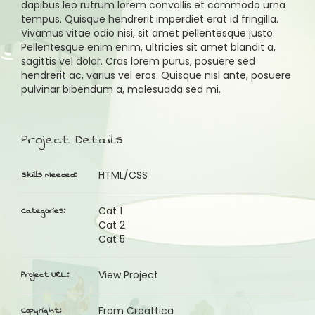
dapibus leo rutrum lorem convallis et commodo urna
tempus. Quisque hendrerit imperdiet erat id fringilla.
Vivamus vitae odio nisi, sit amet pellentesque justo.
Pellentesque enim enim, ultricies sit amet blandit a,
sagittis vel dolor. Cras lorem purus, posuere sed
hendrerit ac, varius vel eros. Quisque nisl ante, posuere
pulvinar bibendum a, malesuada sed mi.
Project Details
Skills Needed:
HTML/CSS
Categories:
Cat 1
Cat 2
Cat 5
Project URL:
View Project
Copyright:
From Creattica