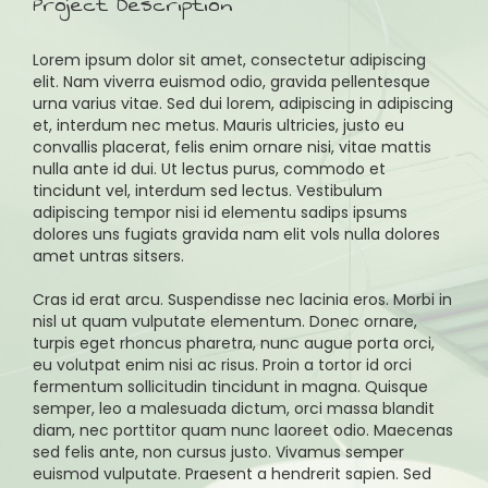
Project Description
Lorem ipsum dolor sit amet, consectetur adipiscing
elit. Nam viverra euismod odio, gravida pellentesque
urna varius vitae. Sed dui lorem, adipiscing in adipiscing
et, interdum nec metus. Mauris ultricies, justo eu
convallis placerat, felis enim ornare nisi, vitae mattis
nulla ante id dui. Ut lectus purus, commodo et
tincidunt vel, interdum sed lectus. Vestibulum
adipiscing tempor nisi id elementu sadips ipsums
dolores uns fugiats gravida nam elit vols nulla dolores
amet untras sitsers.
Cras id erat arcu. Suspendisse nec lacinia eros. Morbi in
nisl ut quam vulputate elementum. Donec ornare,
turpis eget rhoncus pharetra, nunc augue porta orci,
eu volutpat enim nisi ac risus. Proin a tortor id orci
fermentum sollicitudin tincidunt in magna. Quisque
semper, leo a malesuada dictum, orci massa blandit
diam, nec porttitor quam nunc laoreet odio. Maecenas
sed felis ante, non cursus justo. Vivamus semper
euismod vulputate. Praesent a hendrerit sapien. Sed